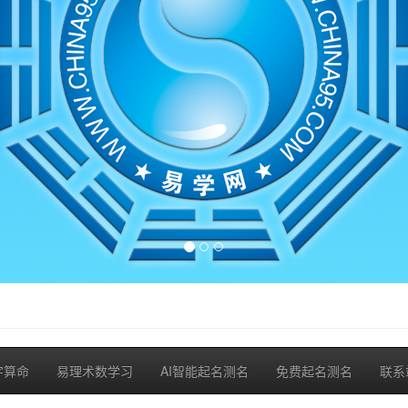
字算命
易理术数学习
AI智能起名测名
免费起名测名
联系