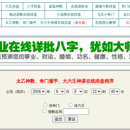
六爻排盘
八字排盘
诸葛神数
在线测姓名
紫微斗数排盘
奇门
梅花易数在线排盘
小成图在线排盘
飞宫小奇门
金
太乙神数、奇门遁甲、大六壬神课在线排盘（
港台版
）
在线周公解梦
元
太乙神数、奇门遁甲、大六壬神课在线排盘程序
公历（阳历）：
年
月
日
时
分
排奇门
排六壬
报数起局